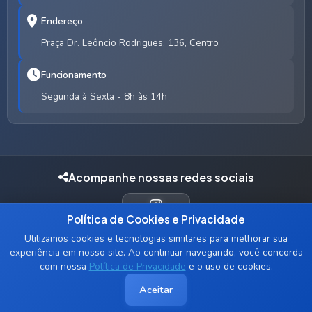
Endereço
Praça Dr. Leôncio Rodrigues, 136, Centro
Funcionamento
Segunda à Sexta - 8h às 14h
Acompanhe nossas redes sociais
Política de Cookies e Privacidade
INSTAGRAM
Utilizamos cookies e tecnologias similares para melhorar sua
experiência em nosso site. Ao continuar navegando, você concorda
com nossa
Política de Privacidade
e o uso de cookies.
© 2026 Prefeitura Municipal de Humberto de Campos - MA. Todos
Aceitar
os direitos reservados.